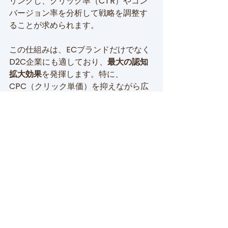
リングし、クリック率（CTR）やコン
バージョン率を分析して戦略を調整す
ることが求められます。
この仕組みは、ECブランドだけでなく
D2C企業にも適しており、
最大の認知
拡大効果
を発揮します。特に、
CPC（クリック単価）を抑えながら広
範囲に広告を配信できる点が強みで
す。Amazonが提供する無料のサポー
ト資料や国内事例を参考に、より効果
的なDSP活用を目指すとよいでしょ
う。
🎯まとめ：目的に応じて
最適な広告タイプを選ぼ
う