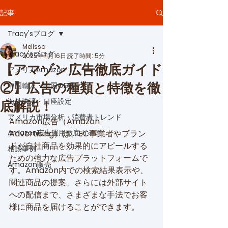
記事
Tracy'sブログ
Melissa
Tracy'sブログ
2025年11月16日
読了時間: 5分
【アマゾン広告徹底ガイド
アメリカAmazon
②】広告の種類と特徴を徹
中国輸入・中国OEM
海外決済・口座設定
底解説！
アメリカ市場分析・消費者トレンド
Amazon広告（Amazon 
Amazon広告運用徹底ガイド
Advertising）は、EC事業者やブラン
ドが自社商品を効果的にアピールする
相談事例
ための強力な広告プラットフォームで
Amazon販売
す。Amazon内での検索結果表示や、
関連商品の提案、さらには外部サイト
への配信まで、さまざまな手法でお客
様に商品を届けることができます。