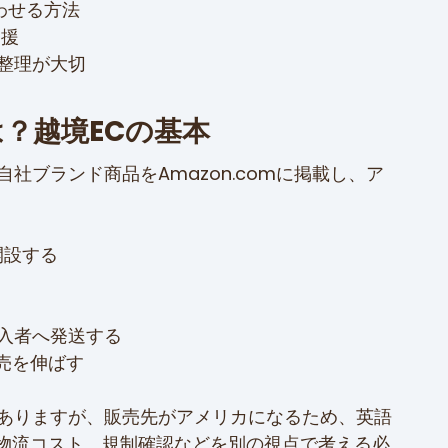
合わせる方法
支援
前整理が大切
は？越境ECの基本
自社ブランド商品をAmazon.comに掲載し、ア
。
開設する
購入者へ発送する
売を伸ばす
もありますが、販売先がアメリカになるため、英語
物流コスト、規制確認などを別の視点で考える必