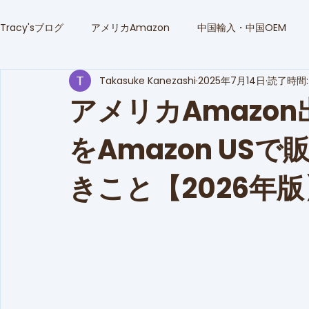
Tracy'sブログ
アメリカAmazon
中国輸入・中国OEM
Takasuke Kanezashi
2025年7月14日
読了時間:
Amazon広告運用徹底ガイド
相談事例
Amazon販売
アメリカAmazo
をAmazon US
きこと【2026年版