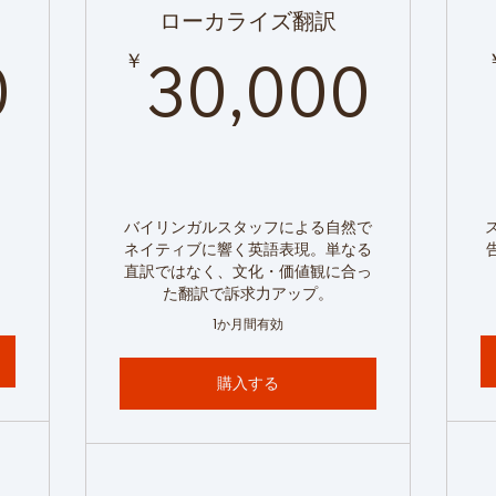
ローカライズ翻訳
80,000￥
30
￥
0
30,000
、
バイリンガルスタッフによる自然で
、
ネイティブに響く英語表現。単なる
。
直訳ではなく、文化・価値観に合っ
た翻訳で訴求力アップ。
1か月間有効
購入する