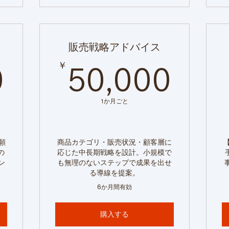
販売戦略アドバイス
50,000￥
50,
￥
0
50,000
1か月ごと
願
商品カテゴリ・販売状況・顧客層に
の
応じた中長期戦略を設計。小規模で
ン
も無理のないステップで成果を出せ
る導線を提案。
6か月間有効
購入する