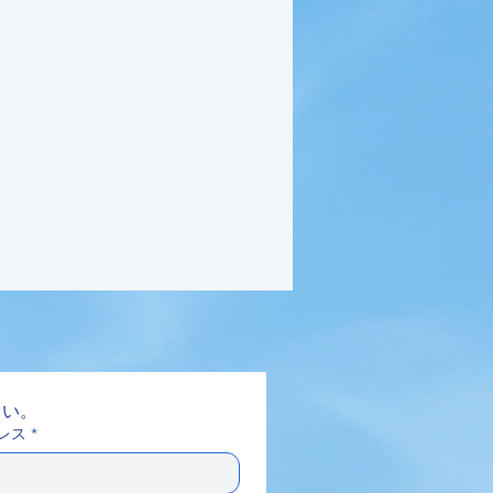
さい。
レス
*